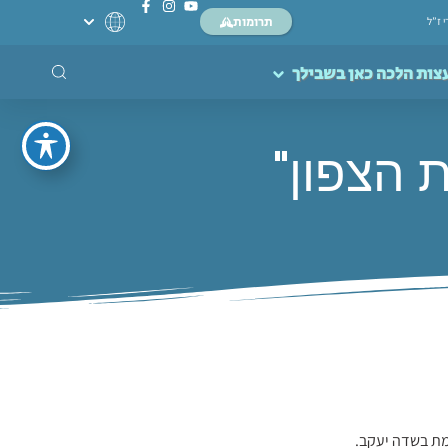
תרומות
י ז”ל
צות הלכה כאן בשבילך
 הצפון"
מת בשדה יעקב.