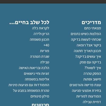
מדריכים
לכל שלב בחיים...
מצאתי כתם
לקראת כלה
המלצות כשיש כתמים
הריון ולידה
שכחתי לעשות בדיקה
תכנון משפחה
ביקור אצל רופאה
40+
תכנון תאריך חתונה
פוריות
איך עושים בדיקה?
שגרת הטהרה
בדיקה עם ספק
טבילה
איך לשאול?
הלכה ובריאות האישה
הפסק טהרה
זוגיות וחיי נישואים
חישוב וסתות
אלימות במשפחה
עונת פרישה והורמונים
התמודדות עם פגיעות מיניות
בחירת אמצעי מניעה
טהרת המשפחה במבט על
המודעות לפוריות
מילון מינוחים
דחיית טבילה
סרטונים