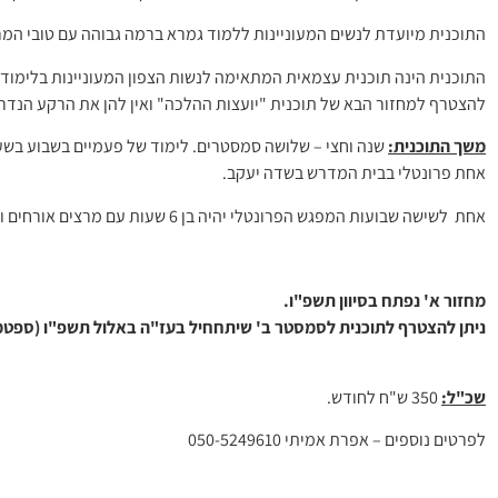
התוכנית מיועדת לנשים המעוניינות ללמוד גמרא ברמה גבוהה עם טובי המר
התוכנית הינה תוכנית עצמאית המתאימה לנשות הצפון המעוניינות בלימוד 
להצטרף למחזור הבא של תוכנית "יועצות ההלכה" ואין להן את הרקע הנד
משך התוכנית:
שנה וחצי – שלושה סמסטרים. לימוד של פעמיים בשבוע בשע
אחת פרונטלי בבית המדרש בשדה יעקב.
אחת לשישה שבועות המפגש הפרונטלי יהיה בן 6 שעות עם מרצים אורחים ונושאים נוספים ללימוד הסדיר.
מחזור א' נפתח בסיוון תשפ"ו.
ניתן להצטרף לתוכנית לסמסטר ב' שיתחחיל בעז"ה באלול תשפ"ו (ספטמבר 6
שכ"ל:
350 ש"ח לחודש.
לפרטים נוספים – אפרת אמיתי 050-5249610