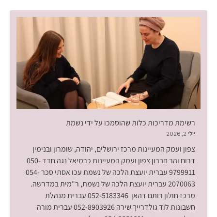
רשימת מדריכות כלות שהוסמכו על ידי נשמת
יולי 2, 2026
צפון ועמק המעיינות מרכז ירושלים, יהודה, שומרון ובנימין
דרום והר חברון צפון ועמק המעיינות כרמיאל נגה חדד 050-
9799911 עברית יועצת הלכה של נשמת עכו אסתי סכר 054-
2070063 עברית יועצת הלכה של נשמת, ר"מית במדרשה.
מרכז חולון רותם דהאן 052-5183346 עברית מנהלת
חשבונות לוד גולדרייך שירה 052-8903926 עברית מורה