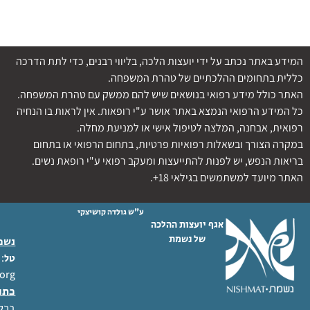
המידע באתר נכתב על ידי יועצות הלכה, בליווי רבנים, כדי לתת הדרכה
כללית בתחומים ההלכתיים של טהרת המשפחה.
האתר כולל מידע רפואי בנושאים שיש להם ממשק עם טהרת המשפחה.
כל המידע הרפואי הנמצא באתר אושר ע"י רופאות. אין לראות בו הנחיה
רפואית, אבחנה, המלצה לטיפול אישי או למניעת מחלה.
במקרה הצורך ובשאלות רפואיות פרטיות, בתחום הרפואי או בתחום
בריאות הנפש, יש לפנות להתייעצות ומעקב רפואי ע"י רופאת נשים.
האתר מיועד למשתמשים בגילאי 18+.
ע"ש גולדה קושיצקי
אגף יועצות ההלכה
של נשמת
נשמת
 02-6404333
טל
org
כתו
ברל לוקר