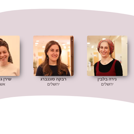
נירה בלבין
רבקה סוננברג
שירן ג
ירושלים
ירושלים
אשק