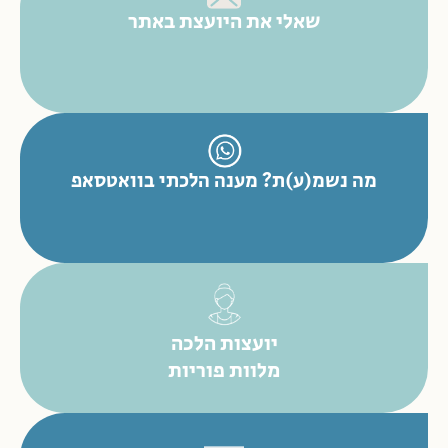
שאלי את היועצת באתר
מה נשמ(ע)ת? מענה הלכתי בוואטסאפ
יועצות הלכה
מלוות פוריות