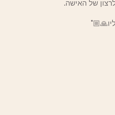
רצון של האישה.
ו🙏🏼"