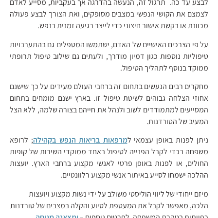
לבצע עד כה. תרגול זה, הנעשה בהדרגה אך בעקביות, מסייע לאדם
לצמצם את הקושי הנפשי במצבים מסופקים, ואת הצורך לבצע פעולה
מכוונת או בקשת אישור חיצוני כדי לייצר רגיעה זמנית בנפש.
על פי הצרכים האישיים של האדם, ישתמשו המטפלים גם בהתערבויות
טיפוליות נוספות כגון דמיון מודרך, ולעתים גם שילוב טיפול תרופתי
ממוקד בנוסף לתהליך הטיפול.
מחקרים רבים הנעשים בתחום זה ברחבי העולם מעידים על כך שישנם
אחוזי הצלחה גבוהים לשיטת טיפול זו. בארץ ישנם מומחים בתחום
המסייעים למתמודדים לשוב ולנהל את חייהם בצורה שלמה, ללא הצל
המעיב של הטורדנות.
ניתן לפנות באופן עצמאי ל
מרפאות בריאות הנפש בקהילה
; לרופא
משפחה בכדי לקבל הפנייה לטיפול באחד ממוקדי השירות של קופות
החולים, או לפנות באופן פרטי לאנשי מקצוע ברחבי הארץ. יועצות
ההלכה ישמחו לסייע באיתור אנשי מקצוע רלוונטיים.
מיזם ייחודי של ליווי הוליסטי משולב על ידי נשות מקצוע ויועצות
הלכה, מאפשר לקבל את המעטפת לסיוע והקלה במצבים של טורדנות
כפייתית בטהרת המשפחה. לפרטים נוספים –
ומצאנה מנוחה
.