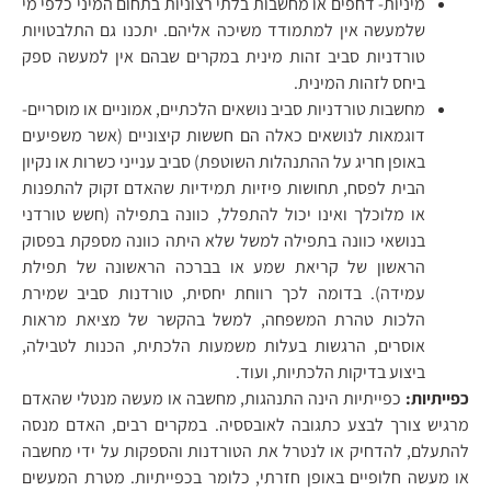
מיניות- דחפים או מחשבות בלתי רצוניות בתחום המיני כלפי מי
שלמעשה אין למתמודד משיכה אליהם. יתכנו גם התלבטויות
טורדניות סביב זהות מינית במקרים שבהם אין למעשה ספק
ביחס לזהות המינית.
מחשבות טורדניות סביב נושאים הלכתיים, אמוניים או מוסריים-
דוגמאות לנושאים כאלה הם חששות קיצוניים (אשר משפיעים
באופן חריג על ההתנהלות השוטפת) סביב ענייני כשרות או נקיון
הבית לפסח, תחושות פיזיות תמידיות שהאדם זקוק להתפנות
או מלוכלך ואינו יכול להתפלל, כוונה בתפילה (חשש טורדני
בנושאי כוונה בתפילה למשל שלא היתה כוונה מספקת בפסוק
הראשון של קריאת שמע או בברכה הראשונה של תפילת
עמידה). בדומה לכך רווחת יחסית, טורדנות סביב שמירת
הלכות טהרת המשפחה, למשל בהקשר של מציאת מראות
אוסרים, הרגשות בעלות משמעות הלכתית, הכנות לטבילה,
ביצוע בדיקות הלכתיות, ועוד.
כפייתיות:
כפייתיות הינה התנהגות, מחשבה או מעשה מנטלי שהאדם
מרגיש צורך לבצע כתגובה לאובססיה. במקרים רבים, האדם מנסה
להתעלם, להדחיק או לנטרל את הטורדנות והספקות על ידי מחשבה
או מעשה חלופיים באופן חזרתי, כלומר בכפייתיות. מטרת המעשים