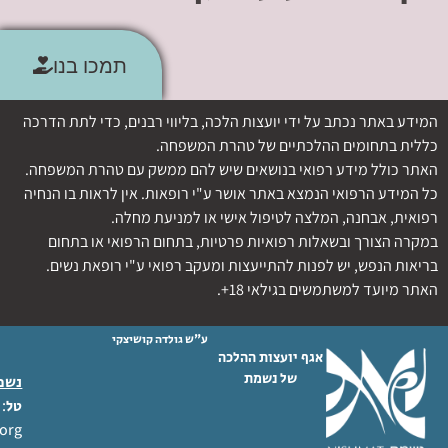
תמכו בנו
המידע באתר נכתב על ידי יועצות הלכה, בליווי רבנים, כדי לתת הדרכה
כללית בתחומים ההלכתיים של טהרת המשפחה.
האתר כולל מידע רפואי בנושאים שיש להם ממשק עם טהרת המשפחה.
כל המידע הרפואי הנמצא באתר אושר ע"י רופאות. אין לראות בו הנחיה
רפואית, אבחנה, המלצה לטיפול אישי או למניעת מחלה.
במקרה הצורך ובשאלות רפואיות פרטיות, בתחום הרפואי או בתחום
בריאות הנפש, יש לפנות להתייעצות ומעקב רפואי ע"י רופאת נשים.
האתר מיועד למשתמשים בגילאי 18+.
ע"ש גולדה קושיצקי
אגף יועצות ההלכה
של נשמת
נשמת
 02-6404333
טל
org