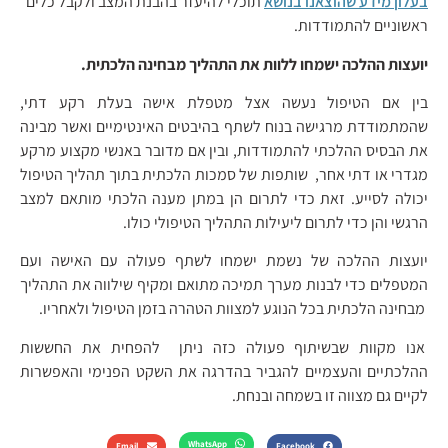
בעלון מידע שהוצאנו בנושא
תוכלי להיעזר בהבנת המצב ולקבל כלים
ראשוניים להתמודדות.
יועצות ההלכה ישמחו ללוות את התהליך מבחינה הלכתית.
בין אם הטיפול נעשה אצל מטפלת אישה בעלת רקע דתי,
שהמתמודדת מרגישה בנוח לשתף בהיבטים האינטימיים ואשר מבינה
את הבסיס ההלכתי להתמודדות, ובין אם מדובר באנשי מקצוע מרקע
מגדרי או דתי אחר, שותפות של סמכות הלכתית בתוך תהליך הטיפול
יכולה לסייע. זאת כדי לתרום הן במתן מענה הלכתי מותאם למצב
הרגשי והן כדי לתרום ליעילות התהליך הטיפולי כולו.
יועצות ההלכה של נשמת ישמחו לשתף פעולה עם האישה ועם
המטפלים כדי לבנות מערך תמיכה מתואם ומקיף שילווה את התהליך
מבחינה הלכתית בכל הנוגע למצוות הטהרה בזמן הטיפול ולאחריו.
אנו מקוות שבשיתוף פעולה כזה ניתן להפחית את החששות
ההלכתיים והעצמיים להגביר בהדרגה את השקט הפנימי והאפשרות
לקיים גם מצווה זו בשמחה ובנחת.
WhatsApp
Email
Facebook