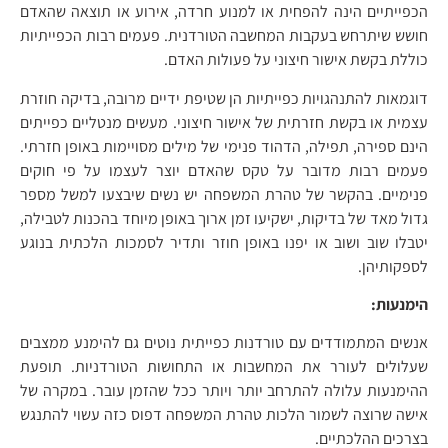
הכפייתיים הינה להפחית או למנוע חרדה, אירוע או תוצאה שהאדם
חושש שיתרחש בעקבות המחשבה הטורדנית. פעמים רבות הכפייתיות
כוללת בקשת אישור חיצוני על פעולות האדם.
דוגמאות להתנהגויות כפייתיות הן שטיפת ידיים מרובה, בדיקה חוזרת
עצמית או בקשת חזרתית של אישור חיצוני. מעשים מנטליים כפייתים
הינם ספירה, תפילה, הדהוד פנימי של מילים מסויימות באופן חזרתי.
פעמים רבות מדובר על טקס שהאדם יוצר לעצמו על פי חוקים
פנימיים. בהקשר של טהרת המשפחה יש נשים שיבצעו למשל מספר
גדול מאד של בדיקות, ישקיעו זמן ארוך באופן מיוחד בהכנות לטבילה,
יטבלו שוב ושוב או יפנו באופן חוזר ותדיר לסמכות הלכתית בנוגע
לספקותיהן.
הימנעות:
אנשים המתמודדים עם טורדנות כפייתית נוטים גם להימנע ממצבים
שעלולים לעורר את המחשבות או התחושות הטורדניות. תופעת
ההימנעות עלולה להתרחב יותר ויותר ככל שהזמן עובר. במקרה של
אישה שרוצה לשמור הלכות טהרת המשפחה דפוס כזה עשוי להתנגש
בצרכים ההלכתיים.