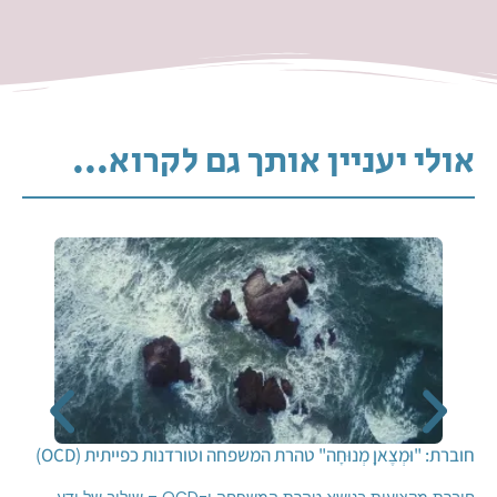
אולי יעניין אותך גם לקרוא...
חוברת: "וּמְצֶאןָ מְנוּחָה" טהרת המשפחה וטורדנות כפייתית (OCD)
חוברת מקצועית בנושא טהרת המשפחה ו-OCD – שילוב של ידע