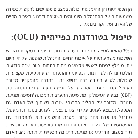
הן הכפייתיות והן ההימנעות יכולות במצבים מסויימים להקשות במידה
משמעותית על ההתנהלות היומיומית השוטפת ולפגוע באיכות החיים
של האדם ושל הקרובים אליו.
טיפול בטורדנות כפייתית (
OCD
):
כ3% מהאוכלוסייה מתמודדים עם טורדנות כפייתית. במקרים בהם יש
השלכות משמעותיות על איכות החיים והתנהלות שוטפת של חיי היום
יום, מומלץ לפנות לאנשי מקצוע מומחים בתחום. כיום ישנה מודעות
הולכת וגדלה לטורדנות הכפייתית והתפתחו שיטות טיפול מקצועיות
שיכולות לסייע במידה רבה בנושא זה. בהרבה מהמקרים מדובר
בטיפול קצר מועד, המבוסס על הגישה הקוגניטיבית-התנהגותית
(CBT). בבסיס הטיפול קיימת שיטת התערבות המכונה 'חשיפה ומניעת
תגובה'. מדובר על תהליך הדרגתי שנבנה בשיתוף של האדם עם
המטפל, ומבוצע לעתים על ידי האדם עצמו, ולעתים בנוכחות המטפל,
מתרגל או אדם אחר קרוב. מטרת החשיפה היא להתמודד עם
ההימנעויות של האדם באותו התחום שבו מופיעות האובססיות שלו,
תוך צמצום הדרגתי או מניעת התגובה הכפייתית אותה נהג האדם