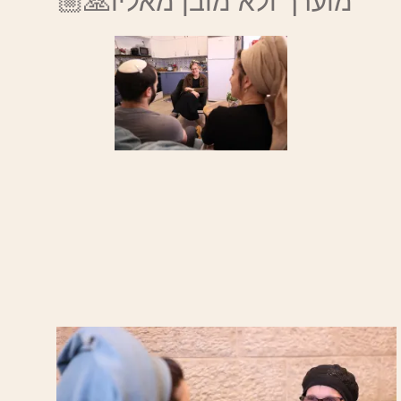
מוערך ולא מובן מאליו🙏🏼"