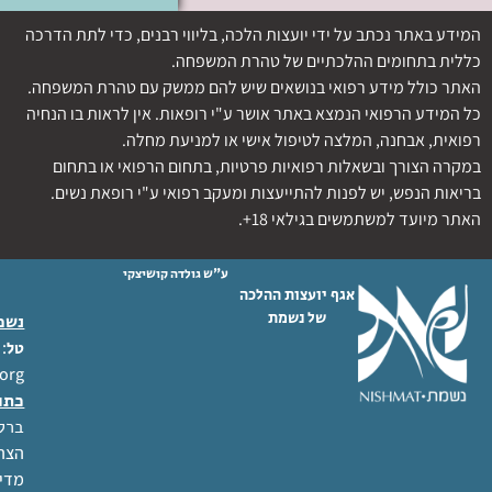
המידע באתר נכתב על ידי יועצות הלכה, בליווי רבנים, כדי לתת הדרכה
כללית בתחומים ההלכתיים של טהרת המשפחה.
האתר כולל מידע רפואי בנושאים שיש להם ממשק עם טהרת המשפחה.
כל המידע הרפואי הנמצא באתר אושר ע"י רופאות. אין לראות בו הנחיה
רפואית, אבחנה, המלצה לטיפול אישי או למניעת מחלה.
במקרה הצורך ובשאלות רפואיות פרטיות, בתחום הרפואי או בתחום
בריאות הנפש, יש לפנות להתייעצות ומעקב רפואי ע"י רופאת נשים.
האתר מיועד למשתמשים בגילאי 18+.
ע"ש גולדה קושיצקי
אגף יועצות ההלכה
של נשמת
נשמת
 02-6404333
טל
org
כתו
ברל לוקר
הצהר
מדינ