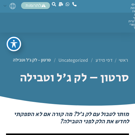
לוי
לתרומות
מת
יז
ף
גרית
ורי
ראשי
דפי מידע
/
Uncategorized
/
סרטון – לק ג'ל וטבילה
/
סרטון – לק ג'ל וטבילה
מותר לטבול עם לק ג'ל? מה קורה אם לא הספקתי
לחדש את הלק לפני הטבילה?