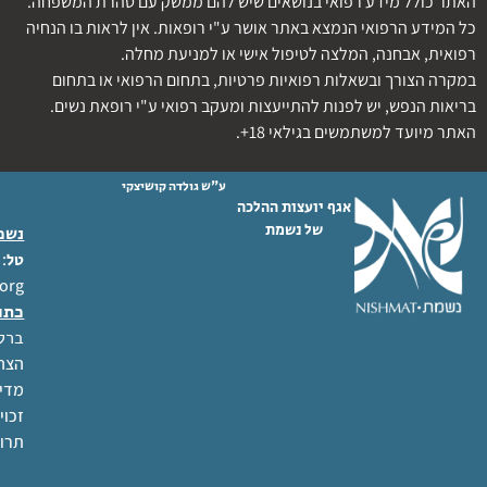
האתר כולל מידע רפואי בנושאים שיש להם ממשק עם טהרת המשפחה.
כל המידע הרפואי הנמצא באתר אושר ע"י רופאות. אין לראות בו הנחיה
רפואית, אבחנה, המלצה לטיפול אישי או למניעת מחלה.
במקרה הצורך ובשאלות רפואיות פרטיות, בתחום הרפואי או בתחום
בריאות הנפש, יש לפנות להתייעצות ומעקב רפואי ע"י רופאת נשים.
האתר מיועד למשתמשים בגילאי 18+.
ע"ש גולדה קושיצקי
אגף יועצות ההלכה
של נשמת
נשמת
 02-6404333
טל
org
כתו
ברל לוקר
הצהר
מדינ
זכוי
תרו