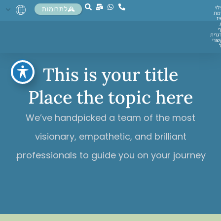
לוי
לתרומות
מת
יז
ף
גרית
ורי
This is your title
Place the topic here
We’ve handpicked a team of the most
visionary, empathetic, and brilliant
professionals to guide you on your journey.