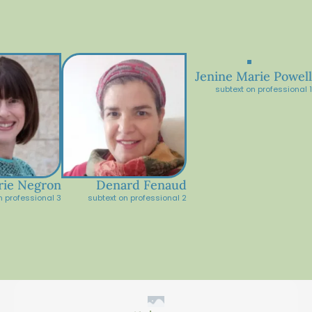
Jenine Marie Powell
subtext on professional 1
rie Negron
Denard Fenaud
n professional 3
subtext on professional 2