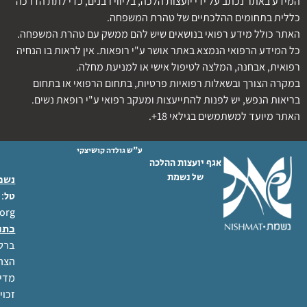
המידע באתר נכתב על ידי יועצות הלכה, בליווי רבנים, כדי לתת הדרכה
כללית בתחומים ההלכתיים של טהרת המשפחה.
האתר כולל מידע רפואי בנושאים שיש להם ממשק עם טהרת המשפחה.
כל המידע הרפואי הנמצא באתר אושר ע"י רופאות. אין לראות בו הנחיה
רפואית, אבחנה, המלצה לטיפול אישי או למניעת מחלה.
במקרה הצורך ובשאלות רפואיות פרטיות, בתחום הרפואי או בתחום
בריאות הנפש, יש לפנות להתייעצות ומעקב רפואי ע"י רופאת נשים.
האתר מיועד למשתמשים בגילאי 18+.
ע"ש גולדה קושיצקי
אגף יועצות ההלכה
של נשמת
נשמת
 02-6404333
טל
org
כתו
ברל לוקר
הצהר
מדינ
זכוי