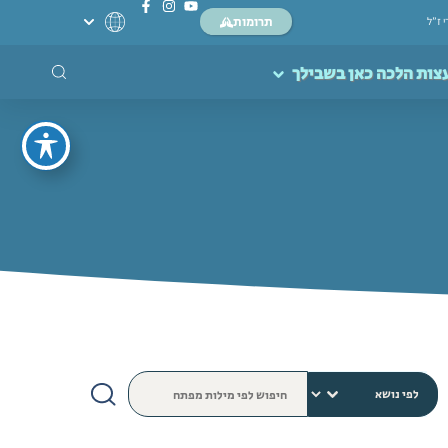
תרומות
י ז”ל
צות הלכה כאן בשבילך