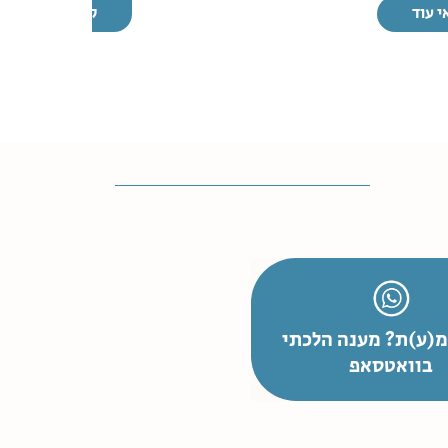
י עוד
קראי עוד
(ע)ת? מענה הלכתי
בוואטסאפ