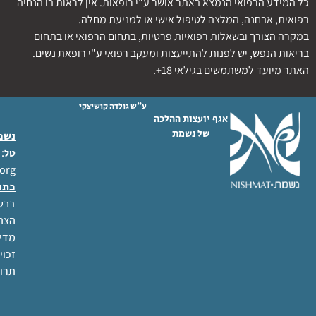
כל המידע הרפואי הנמצא באתר אושר ע"י רופאות. אין לראות בו הנחיה
רפואית, אבחנה, המלצה לטיפול אישי או למניעת מחלה.
במקרה הצורך ובשאלות רפואיות פרטיות, בתחום הרפואי או בתחום
בריאות הנפש, יש לפנות להתייעצות ומעקב רפואי ע"י רופאת נשים.
האתר מיועד למשתמשים בגילאי 18+.
ע"ש גולדה קושיצקי
אגף יועצות ההלכה
של נשמת
נשמת
 02-6404333
טל
org
כתו
ברל לוקר
הצהר
מדינ
זכוי
תרו