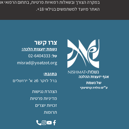
במקרה הצורך ובשאלות רפואיות פרטיות, בתחום הרפואי או 
האתר מיועד למשתמשים בגילאי 18+.
צרו קשר
נשמת יועצות הלכה:
: 02-6404333
טל
misrad@yoatzot.org
כתובת
:
אגף יועצות ההלכה
ברל לוקר 26 א' ירושלים
של נשמת
ע"ש גולדה קושיצקי
הצהרת נגישות
מדיניות פרטיות
זכויות יוצרים
תרומות