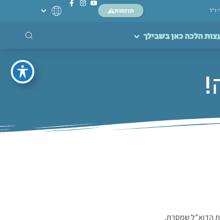
תרומות
י ז”ל
צות הלכה כאן בשבילך
!
ת הדוא”ל שמסרת.