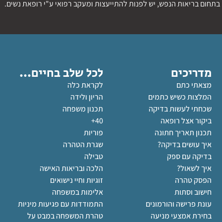
בתחום בריאות הנפש, יש לפנות להתייעצות ומעקב רפואי ע"י רופאת נשים.
מדריכים
לכל שלב בחיים...
מצאתי כתם
לקראת כלה
המלצות כשיש כתמים
הריון ולידה
שכחתי לעשות בדיקה
תכנון משפחה
ביקור אצל רופאה
40+
תכנון תאריך חתונה
פוריות
איך עושים בדיקה?
שגרת הטהרה
בדיקה עם ספק
טבילה
איך לשאול?
הלכה ובריאות האישה
הפסק טהרה
זוגיות וחיי נישואים
חישוב וסתות
אלימות במשפחה
עונת פרישה והורמונים
התמודדות עם פגיעות מיניות
בחירת אמצעי מניעה
טהרת המשפחה במבט על