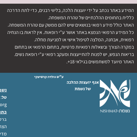
המידע באתר נכתב על ידי יועצות הלכה, בליווי רבנים, כדי לתת הדרכה
כללית בתחומים ההלכתיים של טהרת המשפחה.
האתר כולל מידע רפואי בנושאים שיש להם ממשק עם טהרת המשפחה.
כל המידע הרפואי הנמצא באתר אושר ע"י רופאות. אין לראות בו הנחיה
רפואית, אבחנה, המלצה לטיפול אישי או למניעת מחלה.
במקרה הצורך ובשאלות רפואיות פרטיות, בתחום הרפואי או בתחום
בריאות הנפש, יש לפנות להתייעצות ומעקב רפואי ע"י רופאת נשים.
האתר מיועד למשתמשים בגילאי 18+.
ע"ש גולדה קושיצקי
אגף יועצות ההלכה
של נשמת
נשמת
 02-6404333
טל
org
כתו
ברל לוקר
הצהר
מדינ