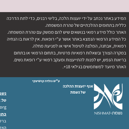
המידע באתר נכתב על ידי יועצות הלכה, בליווי רבנים, כדי לתת הדרכה
כללית בתחומים ההלכתיים של טהרת המשפחה.
האתר כולל מידע רפואי בנושאים שיש להם ממשק עם טהרת המשפחה.
כל המידע הרפואי הנמצא באתר אושר ע"י רופאות. אין לראות בו הנחיה
רפואית, אבחנה, המלצה לטיפול אישי או למניעת מחלה.
במקרה הצורך ובשאלות רפואיות פרטיות, בתחום הרפואי או בתחום
בריאות הנפש, יש לפנות להתייעצות ומעקב רפואי ע"י רופאת נשים.
האתר מיועד למשתמשים בגילאי 18+.
ע"ש גולדה קושיצקי
אגף יועצות ההלכה
של נשמת
נשמת
 02-6404333
טל
org
כתו
ברל לוקר
הצהר