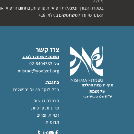
מחלה.
במקרה הצורך ובשאלות רפואיות פרטיות, בתחום הרפואי או 
האתר מיועד למשתמשים בגילאי 18+.
צרו קשר
נשמת יועצות הלכה:
: 02-6404333
טל
misrad@yoatzot.org
כתובת
:
אגף יועצות ההלכה
ברל לוקר 26 א' ירושלים
של נשמת
ע"ש גולדה קושיצקי
הצהרת נגישות
מדיניות פרטיות
זכויות יוצרים
תרומות