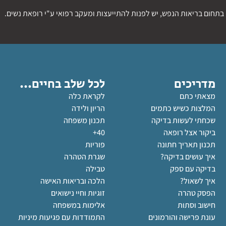
בתחום בריאות הנפש, יש לפנות להתייעצות ומעקב רפואי ע"י רופאת נשים.
מדריכים
לכל שלב בחיים...
מצאתי כתם
לקראת כלה
המלצות כשיש כתמים
הריון ולידה
שכחתי לעשות בדיקה
תכנון משפחה
ביקור אצל רופאה
40+
תכנון תאריך חתונה
פוריות
איך עושים בדיקה?
שגרת הטהרה
בדיקה עם ספק
טבילה
איך לשאול?
הלכה ובריאות האישה
הפסק טהרה
זוגיות וחיי נישואים
חישוב וסתות
אלימות במשפחה
עונת פרישה והורמונים
התמודדות עם פגיעות מיניות