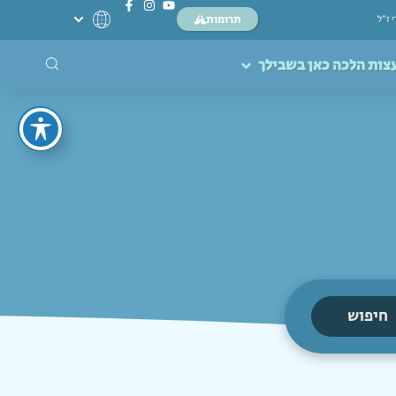
תרומות
י ז”ל
צות הלכה כאן בשבילך