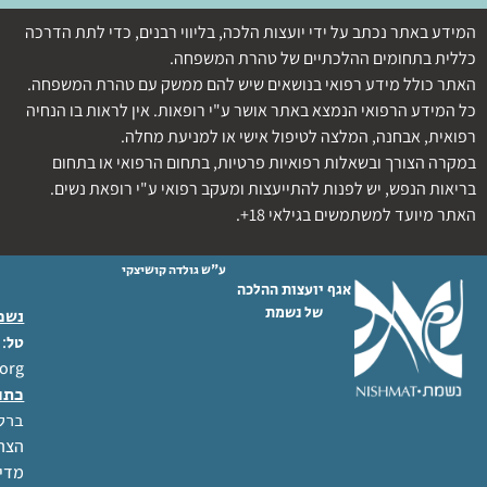
המידע באתר נכתב על ידי יועצות הלכה, בליווי רבנים, כדי לתת הדרכה
כללית בתחומים ההלכתיים של טהרת המשפחה.
האתר כולל מידע רפואי בנושאים שיש להם ממשק עם טהרת המשפחה.
כל המידע הרפואי הנמצא באתר אושר ע"י רופאות. אין לראות בו הנחיה
רפואית, אבחנה, המלצה לטיפול אישי או למניעת מחלה.
במקרה הצורך ובשאלות רפואיות פרטיות, בתחום הרפואי או בתחום
בריאות הנפש, יש לפנות להתייעצות ומעקב רפואי ע"י רופאת נשים.
האתר מיועד למשתמשים בגילאי 18+.
ע"ש גולדה קושיצקי
אגף יועצות ההלכה
של נשמת
נשמת
 02-6404333
טל
org
כתו
ברל לוקר
הצהר
מדינ