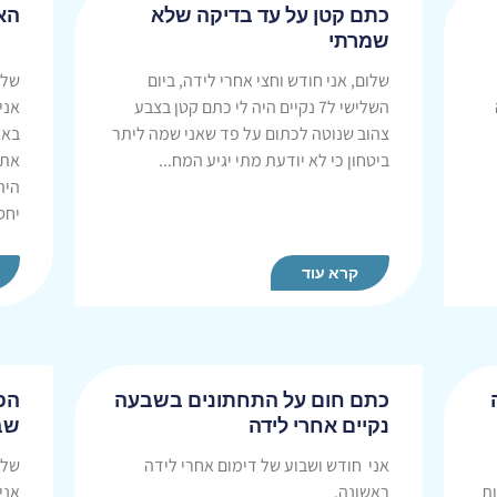
כתם קטן על עד בדיקה שלא
הא
שמרתי
שלום, אני חודש וחצי אחרי לידה, ביום
שלו
השלישי ל7 נקיים היה לי כתם קטן בצבע
אני
צהוב שנוטה לכתום על פד שאני שמה ליתר
באו
ביטחון כי לא יודעת מתי יגיע המח...
אתמ
היה
יחס
קרא עוד
כתם חום על התחתונים בשבעה
הפ
נקיים אחרי לידה
שב
אני חודש ושבוע של דימום אחרי לידה
שלו
עות
ראשונה.
אני