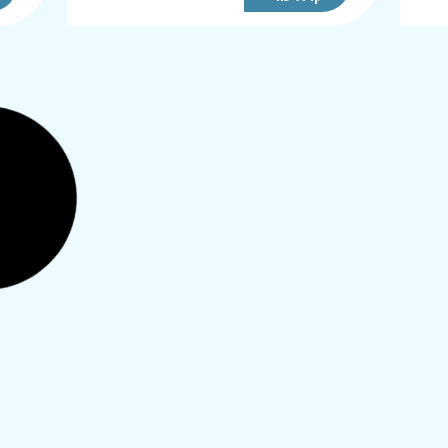
טבילה לפני הכנסת אמצעי
אח
מניעה
אח
בת
שלום ותודה רבה על מלאכת הקודש שלכן!
שלו
אני נמצאת כרגע בחו''ל, אחרי לידה ב"ה.
עם 
ו
מתקרבת לסיום משכב לידה. בעבר לאחר
כרג
ין
לידה שמתי את ההתקן 'מונה ליזה' והו...
לאח
להת
קרא עוד
הפרשות דמיות אחרי התחלת
שבע