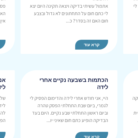
לי
אתמול עשיתי בדיקה ויצאה תקינה היום יצא
פסק
לי כתם חום על התחתונים לא גדול ובצבע
האם
חום האם זה בסדר? כ...
אין 
קרא עוד
הכתמות בשבעה נקיים אחרי
אנ
לידה
ליד
קה
היי, אני חודש אחרי לידה והדימום הפסיק לי
שלו
לגמרי, ביום שבת התחלתי הפסק טהרה
ליד
ית
וביום ראשון התחלתי שבע נקיים. היום בעד
להי
הבדיקה הופיע כתם חום שאיני יו...
הפס
קרא עוד