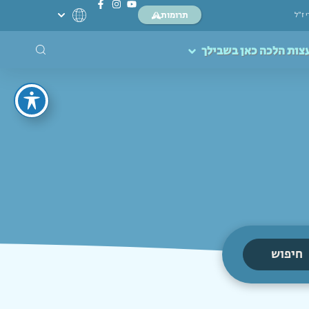
תרומות
י ז”ל
צות הלכה כאן בשבילך