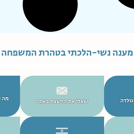
התחלתי לספור ואז היה לי דימום אדום
שעל
בוהק כמעט כמו מחזור אבל לא כבד
על 
ממש...
ת...
קרא עוד
הכתמות קלות בניגוב
הי
לא
אני נוטלת גלולות מזה כשנה.
שלו
גלולות מסוג סרזט פומניק, המכילות רק
ב"ה
פרוגסטרון, הבוקר לראשונה הייה לי כתם
לקב
על
דם בניגוב בבוקר.
הלי
אין לי תחושה של מח�...
אדו