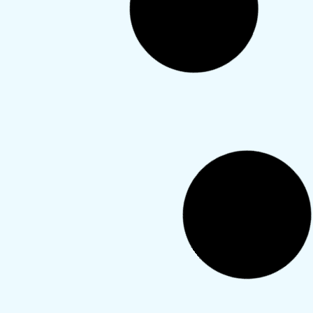
דה
ם,
תי לפני כחודש וחצי. ראיתי בשו"ת
טרנטי שאחרי לידה אפשר בפעם
שונה לוותר על מוך דחוק. באמת
רתי ובמקום זה עשיתי רק בדיקה
�...
קרא עוד
 דרך להימנע מלהיטמא?
 יש דרך להימנע מלהיטמא בתקופה
י לידה שהגוף מתרגל לגלולות…