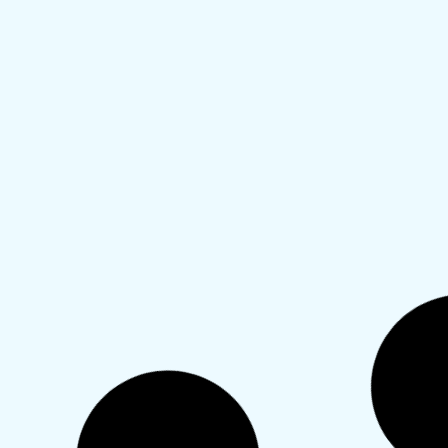
השימוש בסרזט
לי
שש שבועות ויומיים לאחר לידה ניטהרתי
שלו
לפני שבוע ויומים התחלתי ליטול סרזט ביום
ילד
המקווה מאתמול בבוקר היו הפרשות דמיות
אינ
על תחתון שחור.
הרא
היום ממש ...
וית
רגי
קרא עוד
התחלתי לראות כתמים- האם
יש
אני חייבת לבצע בדיקה פנימית?
שלום,
היי,
ילדתי ברוך ה לפני כמעט 7 שבועות.
האם
הדימום המסיבי פסק לפני שבועיים,
אחר