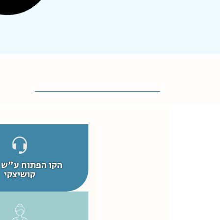
ומאז ועד עכשיו, יותר מ3 חודשים, לא
הצלחתי לספור שבעה נקיים.
יש לי הפ...
קרא עוד
דם על התחתונים אחרי קיום
יחסים אחרי לידה
היי,
ילדתי לפני חודשיים.
השבוע הלכתי סוף סוף למקווה אחרי 7
נקיים. ולאחר קיום יחסים ראיתי קצת דם 
התחתונים. יכול להיות שזה מפצע?
כי ג...