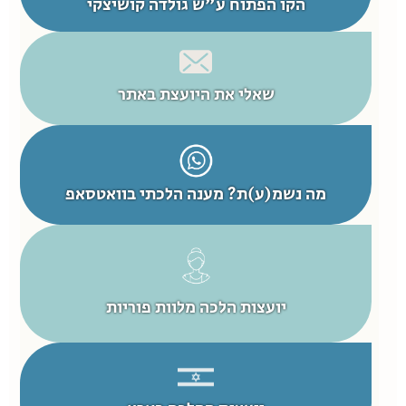
הקו הפתוח ע"ש גולדה קושיצקי
שאלי את היועצת באתר
מה נשמ(ע)ת? מענה הלכתי בוואטסאפ
יועצות הלכה מלוות פוריות