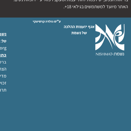
האתר מיועד למשתמשים בגילאי 18+.
ע"ש גולדה קושיצקי
אגף יועצות ההלכה
של נשמת
נשמת
 02-6404333
טל
org
כתו
ברל לוקר
הצהר
מדינ
זכוי
תרו