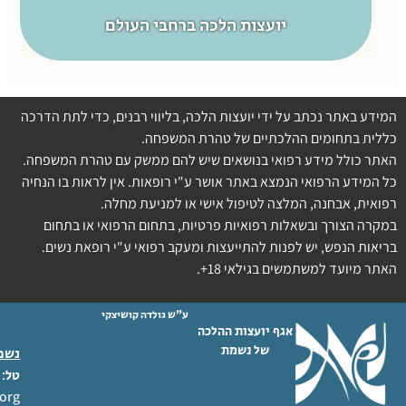
יועצות הלכה ברחבי העולם
המידע באתר נכתב על ידי יועצות הלכה, בליווי רבנים, כדי לתת הדרכה
כללית בתחומים ההלכתיים של טהרת המשפחה.
האתר כולל מידע רפואי בנושאים שיש להם ממשק עם טהרת המשפחה.
כל המידע הרפואי הנמצא באתר אושר ע"י רופאות. אין לראות בו הנחיה
רפואית, אבחנה, המלצה לטיפול אישי או למניעת מחלה.
במקרה הצורך ובשאלות רפואיות פרטיות, בתחום הרפואי או בתחום
בריאות הנפש, יש לפנות להתייעצות ומעקב רפואי ע"י רופאת נשים.
האתר מיועד למשתמשים בגילאי 18+.
ע"ש גולדה קושיצקי
אגף יועצות ההלכה
של נשמת
נשמת
 02-6404333
טל
org