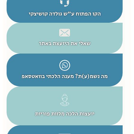
הקו הפתוח ע"ש גולדה קושיצקי
שאלי את היועצת באתר
מה נשמ(ע)ת? מענה הלכתי בוואטסאפ
יועצות הלכה מלוות פוריות