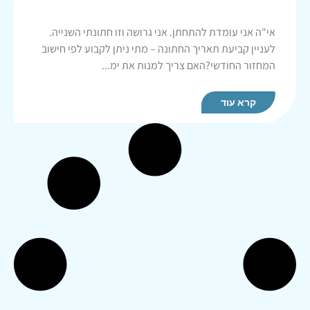
אי"ה אני עומדת להתחתן. אני גרושה וזו חתונתי השנייה.
לעניין קביעת תאריך החתונה – מתי ניתן לקבוע לפי חישוב
המחזור החודשי?האם צריך למנות את ימ...
קרא עוד