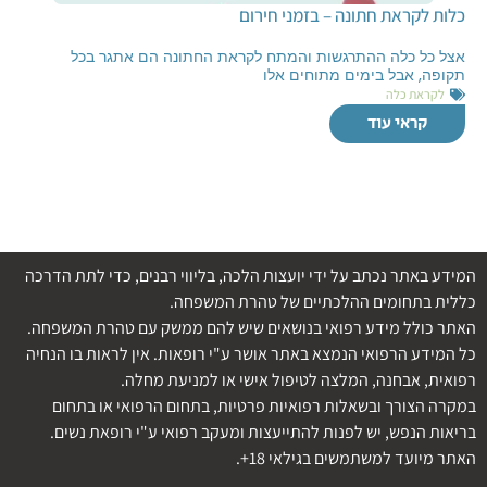
כלות לקראת חתונה – בזמני חירום
אצל כל כלה ההתרגשות והמתח לקראת החתונה הם אתגר בכל
תקופה, אבל בימים מתוחים אלו
לקראת כלה
קראי עוד
המידע באתר נכתב על ידי יועצות הלכה, בליווי רבנים, כדי לתת הדרכה
כללית בתחומים ההלכתיים של טהרת המשפחה.
האתר כולל מידע רפואי בנושאים שיש להם ממשק עם טהרת המשפחה.
כל המידע הרפואי הנמצא באתר אושר ע"י רופאות. אין לראות בו הנחיה
רפואית, אבחנה, המלצה לטיפול אישי או למניעת מחלה.
במקרה הצורך ובשאלות רפואיות פרטיות, בתחום הרפואי או בתחום
בריאות הנפש, יש לפנות להתייעצות ומעקב רפואי ע"י רופאת נשים.
האתר מיועד למשתמשים בגילאי 18+.