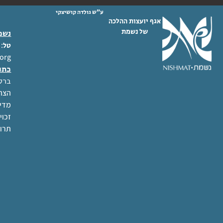
ע"ש גולדה קושיצקי
אגף יועצות ההלכה
של נשמת
נשמת
 02-6404333
טל
org
כתו
ברל לוקר
הצהר
מדינ
זכוי
תרו