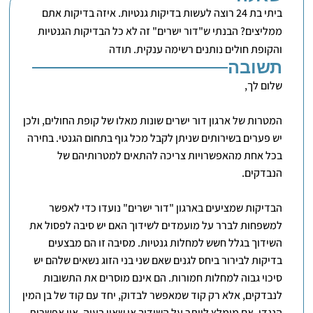
ביתי בת 24 רוצה לעשות בדיקות גנטיות. איזה בדיקות אתם
ממליצים? הבנתי ש"דור ישרים" זה לא כל הבדיקות הגנטיות
והקופת חולים נותנים רשימה ענקית. תודה
תשובה
שלום לך,
המטרות של ארגון דור ישרים שונות מאלו של קופת החולים, ולכן
יש פערים בשירותים שניתן לקבל מכל גוף בתחום הגנטי. בחירה
בכל אחת מהאפשרויות צריכה להתאים למטרותיהם של
הנבדקים.
הבדיקות שמציעים בארגון "דור ישרים" נועדו כדי לאפשר
למשפחות לברר על מועמדים לשידוך האם יש סיבה לפסול את
השידוך בגלל חשש למחלות גנטיות. מסיבה זו הם מבצעים
בדיקות לבירור ביחס לגנים שאם שני בני הזוג נשאים שלהם יש
סיכוי גבוה למחלות חמורות. הם אינם מוסרים את התשובות
לנבדקים, אלא רק קוד שמאפשר לבדוק, יחד עם קוד של בן המין
הנגדי, אם מומלץ לוותר על השידוך או שאין בעיה. אין אפשרות