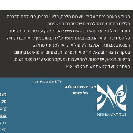
המידע באתר נכתב על ידי יועצות הלכה, בליווי רבנים, כדי לתת הדרכה
כללית בתחומים ההלכתיים של טהרת המשפחה.
האתר כולל מידע רפואי בנושאים שיש להם ממשק עם טהרת המשפחה.
כל המידע הרפואי הנמצא באתר אושר ע"י רופאות. אין לראות בו הנחיה
רפואית, אבחנה, המלצה לטיפול אישי או למניעת מחלה.
במקרה הצורך ובשאלות רפואיות פרטיות, בתחום הרפואי או בתחום
בריאות הנפש, יש לפנות להתייעצות ומעקב רפואי ע"י רופאת נשים.
האתר מיועד למשתמשים בגילאי 18+.
ע"ש גולדה קושיצקי
אגף יועצות ההלכה
של נשמת
נשמת
 02-6404333
טל
org
כתו
ברל לוקר
הצהר