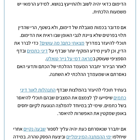
הדימום כדאי יהיה לשוב ולהתייעץ בנושא. למידע הרפואי יש
משמעות הלכתית.
אם מדובר בכמות מוגבלת של דימום, ולא בשטף, הרי שהדין
תלוי בפרטים שלא ציינת לגבי האופן שבו ראית את הדימום.
תוכלי להיעזר במדריך
מצאתי כתם! מה עושים?
כדי לברר את
הדין, וכן לעיין מידע המקיף יותר שבדף על
דיני כתמים
ובדף
הספציפי שעוסק ב
מראה דמי על נייר טואלט
.
לאחר הבירור יתבהר המעמד ההלכתי של הכתם ותדעי האם
נאסרתם או שמעמדך ההלכתי לא השתנה.
בעתיד תוכלי להיעזר בהמלצות שבדף
התנהלות לאור דיני
כתמים
שיסייעו לך לצמצם את המצבים שבהם תוכלי להיאסר
בשל כתמים. שימי לב במיוחד להמלצה הנוגעת לקיום יחסים
באופן שמקטין את האפשרות להיאסר.
אם יתברר שנאסרתם כעת יהיה עליך לספור
שבעה נקיים
אחרי
שיחלפו
ימי ההמתנה המינימליים
וביצעת הפסק טהרה. במידה