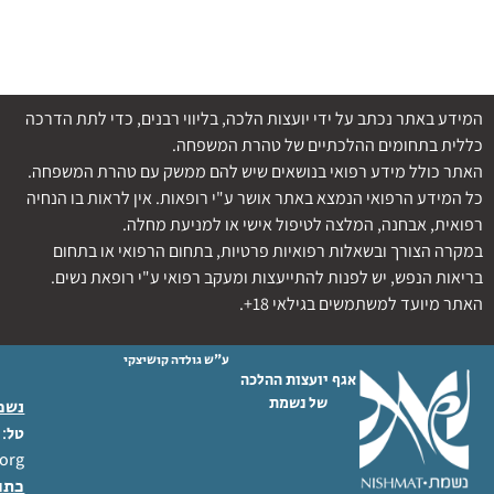
המידע באתר נכתב על ידי יועצות הלכה, בליווי רבנים, כדי לתת הדרכה
כללית בתחומים ההלכתיים של טהרת המשפחה.
האתר כולל מידע רפואי בנושאים שיש להם ממשק עם טהרת המשפחה.
כל המידע הרפואי הנמצא באתר אושר ע"י רופאות. אין לראות בו הנחיה
רפואית, אבחנה, המלצה לטיפול אישי או למניעת מחלה.
במקרה הצורך ובשאלות רפואיות פרטיות, בתחום הרפואי או בתחום
בריאות הנפש, יש לפנות להתייעצות ומעקב רפואי ע"י רופאת נשים.
האתר מיועד למשתמשים בגילאי 18+.
ע"ש גולדה קושיצקי
אגף יועצות ההלכה
של נשמת
נשמת
 02-6404333
טל
org
כתו