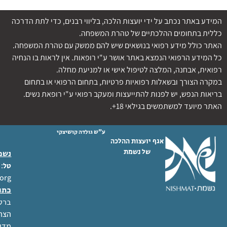
המידע באתר נכתב על ידי יועצות הלכה, בליווי רבנים, כדי לתת הדרכה
כללית בתחומים ההלכתיים של טהרת המשפחה.
האתר כולל מידע רפואי בנושאים שיש להם ממשק עם טהרת המשפחה.
כל המידע הרפואי הנמצא באתר אושר ע"י רופאות. אין לראות בו הנחיה
רפואית, אבחנה, המלצה לטיפול אישי או למניעת מחלה.
במקרה הצורך ובשאלות רפואיות פרטיות, בתחום הרפואי או בתחום
בריאות הנפש, יש לפנות להתייעצות ומעקב רפואי ע"י רופאת נשים.
האתר מיועד למשתמשים בגילאי 18+.
ע"ש גולדה קושיצקי
אגף יועצות ההלכה
של נשמת
נשמת
 02-6404333
טל
org
כתו
ברל לוקר
הצהר
מדינ