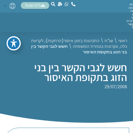
לוי
לתרומות
מת
יז
ף
גרית
ורי
ראשי
\
שו"ת
\
התנהגות בזמן איסור(הרחקות)
,
לקראת
כלה
,
עקרונות בטהרת המשפחה
\
חשש לגבי הקשר בין
בני הזוג בתקופת האיסור
חשש לגבי הקשר בין בני
הזוג בתקופת האיסור
29/07/2008