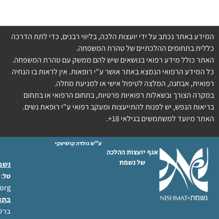
המידע באתר נכתב על ידי יועצות הלכה, בליווי רבנים, כדי לתת הדרכה
כללית בתחומים ההלכתיים של טהרת המשפחה.
האתר כולל מידע רפואי בנושאים שיש להם ממשק עם טהרת המשפחה.
כל המידע הרפואי הנמצא באתר אושר ע"י רופאות. אין לראות בו הנחיה
רפואית, אבחנה, המלצה לטיפול אישי או למניעת מחלה.
במקרה הצורך ובשאלות רפואיות פרטיות, בתחום הרפואי או בתחום
בריאות הנפש, יש לפנות להתייעצות ומעקב רפואי ע"י רופאת נשים.
האתר מיועד למשתמשים בגילאי 18+.
ע"ש גולדה קושיצקי
אגף יועצות ההלכה
של נשמת
נשמת
 02-6404333
טל
org
כתו
ברל לוקר