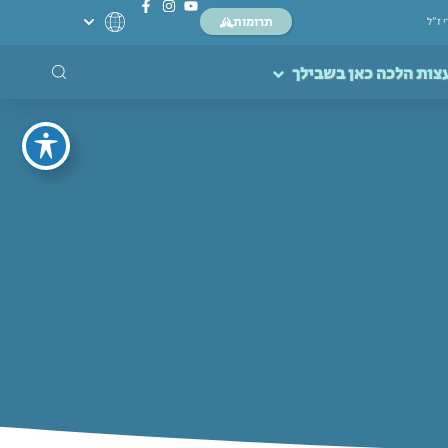
תרומות
י ז”ל
צות הלכה כאן בשבילך