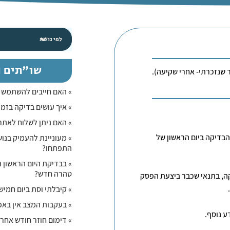
שו"תים נ
 שנזכרתי- אחרי שקיעה).
» האם חייבים להשתמש ב
» איך עושים בדיקה בזמן
» האם ניתן לשלוח לאתר
הבדיקה ביום הראשון של
» מעוניינת להעמיק בנוש
התפתחו?
» בבדיקת היום הראשון 
טהרה חדש?
קה, בתנאי שכבר ביצעת הפסק
» קיבלתי וסת ביום חמישי
» בעקבות המצב אין באפ
ע נוסף.
» דימום חוזר חודש אחרי