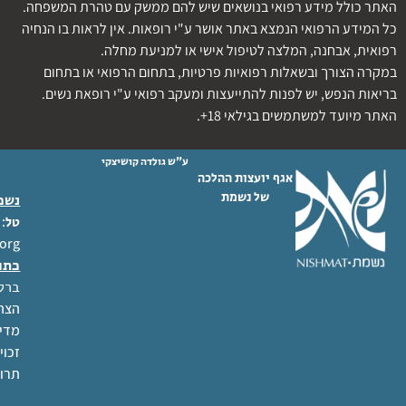
האתר כולל מידע רפואי בנושאים שיש להם ממשק עם טהרת המשפחה.
כל המידע הרפואי הנמצא באתר אושר ע"י רופאות. אין לראות בו הנחיה
רפואית, אבחנה, המלצה לטיפול אישי או למניעת מחלה.
במקרה הצורך ובשאלות רפואיות פרטיות, בתחום הרפואי או בתחום
בריאות הנפש, יש לפנות להתייעצות ומעקב רפואי ע"י רופאת נשים.
האתר מיועד למשתמשים בגילאי 18+.
ע"ש גולדה קושיצקי
אגף יועצות ההלכה
של נשמת
נשמת
 02-6404333
טל
org
כתו
ברל לוקר
הצהר
מדינ
זכוי
תרו