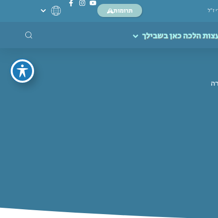
תרומות
י ז”ל
צות הלכה כאן בשבילך
ה