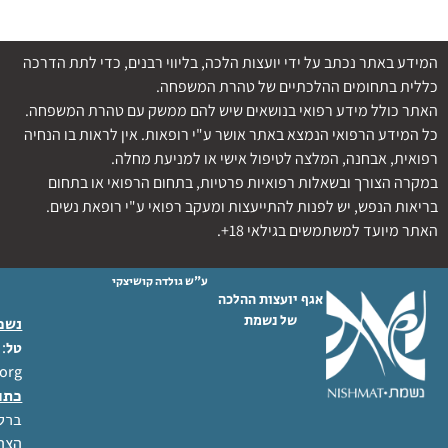
המידע באתר נכתב על ידי יועצות הלכה, בליווי רבנים, כדי לתת הדרכה
כללית בתחומים ההלכתיים של טהרת המשפחה.
האתר כולל מידע רפואי בנושאים שיש להם ממשק עם טהרת המשפחה.
כל המידע הרפואי הנמצא באתר אושר ע"י רופאות. אין לראות בו הנחיה
רפואית, אבחנה, המלצה לטיפול אישי או למניעת מחלה.
במקרה הצורך ובשאלות רפואיות פרטיות, בתחום הרפואי או בתחום
בריאות הנפש, יש לפנות להתייעצות ומעקב רפואי ע"י רופאת נשים.
האתר מיועד למשתמשים בגילאי 18+.
ע"ש גולדה קושיצקי
אגף יועצות ההלכה
של נשמת
נשמת
 02-6404333
טל
org
כתו
ברל לוקר
הצהר