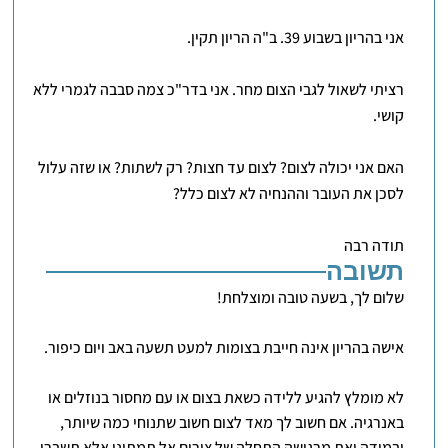
אני בהריון בשבוע 39. ב"ה הריון תקין.
רציתי לשאול לגבי הצום מחר. אני בדר"כ צמה סבבה לגמרי ללא
קושי.
האם אני יכולה לצום? לצום עד חצות? רק לשתות? או שזה עלול
לסכן את העובר וההנחיה לא לצום כלל?
תודה רבה
תשובה
שלום לך, בשעה טובה ומוצלחת!
אישה בהריון אינה חייבת בצומות למעט תשעה באב ויום כיפור.
לא מומלץ להגיע ללידה כשאת בצום או עם מחסור בנוזלים או
באנרגיה. אם חשוב לך מאד לצום חשוב שתנוחי כמה שיותר,
ובמידה ואת מרגישה התחלה של צירים אל תמתיני אלא תשברי