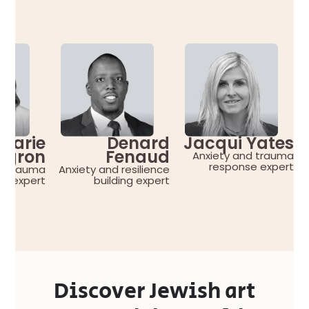
marie
Denard
Jacqui Yates
egron
Fenaud
Anxiety and trauma
response expert
nd trauma
Anxiety and resilience
re expert
building expert
Discover Jewish art