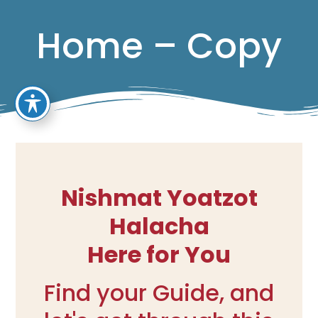
Home – Copy
Nishmat Yoatzot
Halacha
Here for You
Find your Guide, and