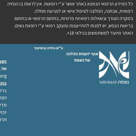
כל המידע הרפואי הנמצא באתר אושר ע"י רופאות. אין לראות בו הנחיה
רפואית, אבחנה, המלצה לטיפול אישי או למניעת מחלה.
במקרה הצורך ובשאלות רפואיות פרטיות, בתחום הרפואי או בתחום
בריאות הנפש, יש לפנות להתייעצות ומעקב רפואי ע"י רופאת נשים.
האתר מיועד למשתמשים בגילאי 18+.
ע"ש גולדה קושיצקי
אגף יועצות ההלכה
של נשמת
נשמת
 02-6404333
טל
org
כתו
ברל לוקר
הצהר
מדינ
זכוי
תרו