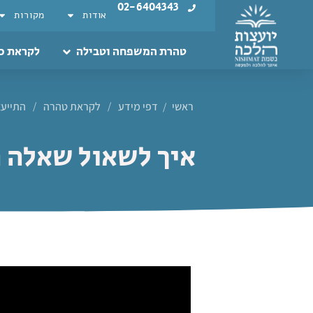
02-6404343
אודות
מקורות
טהרת המשפחה וטבילה
לקראת כ
ראשי
דפי מידע
/
לקראת טהרה
/
התייעצ
/
איך לשאול שאלה 