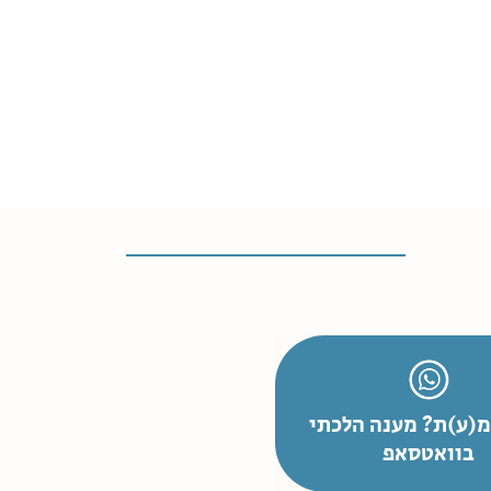
(ע)ת? מענה הלכתי
בוואטסאפ