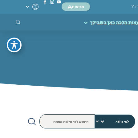
תרומות
י ז”ל
צות הלכה כאן בשבילך