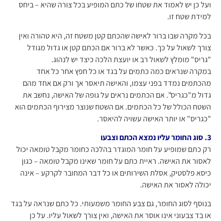
ועל כן יש לאמוד את שטחו של כתם המופיע בכל צורה שהיא – ביחס
למידת שטח זו.
בכל מקרה שבו ברור לאישה שהכתם קטן משטח זה, היא טהורה ואין
צורך לשאול על כך. כאשר לא ברור אם הכתם קטן או גדול מגודל
"גריס" מומלץ לשאול רב או יועצת הלכה כיצד יש לנהוג.
במקרה שנראים כמה כתמים על בגד או כל חפץ אחר כל אחד
מהכתמים נמדד בפני עצמו, והאישה תיאסר אך ורק אם אחד מהם
גדול מ"כגריס". אם הכתמים נראים על גופה של האישה, נחשב את
השטח הכולל של כל הכתמים. אם השטח שנוצר מצירוף הכתמים הוא
"כגריס" או יותר האישה עשויה להיאסר.
3. סוג החומר עליו נמצא הכתם וצבעו
רק כתם שמופיע על חומר המוגדר בהלכה כחומר מקבל טומאה יכול
לאסור את האישה. ראיית כתם על חומר שאינו מקבל טומאה – כגון
כיסא פלסטיק, אסלת השירותים או כל דבר המחובר לקרקע – אינה
יכולה לאסור את האישה.
בנוסף לסוג החומר, גם צבע החומר משמעותי. כל כתם שנראה על בגד
או בד צבעוני אינו אוסר את האישה, ואין צורך לשאול עליו. על כן