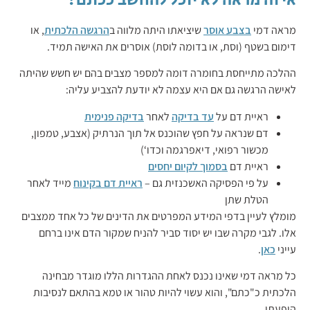
מראה דמי
בצבע אוסר
שיציאתו היתה מלווה ב
הרגשה הלכתית
, או
דימום בשטף (וסת, או בדומה לוסת) אוסרים את האישה תמיד.
ההלכה מתייחסת בחומרה דומה למספר מצבים בהם יש חשש שהיתה
לאישה הרגשה גם אם היא עצמה לא יודעת להצביע עליה:
ראיית דם על
עד בדיקה
לאחר
בדיקה פנימית
דם שנראה על חפץ שהוכנס אל תוך הנרתיק (אצבע, טמפון,
מכשור רפואי, דיאפרגמה וכדו‘)
ראיית דם
בסמוך לקיום יחסים
על פי הפסיקה האשכנזית גם –
ראיית דם בקינוח
מייד לאחר
הטלת שתן
מומלץ לעיין בדפי המידע המפרטים את הדינים של כל אחד ממצבים
אלו. לגבי מקרה שבו יש יסוד סביר להניח שמקור הדם אינו ברחם
עייני
כאן
.
כל מראה דמי שאינו נכנס לאחת ההגדרות הללו מוגדר מבחינה
הלכתית כ"כתם", והוא עשוי להיות טהור או טמא בהתאם לנסיבות
הופעתו.