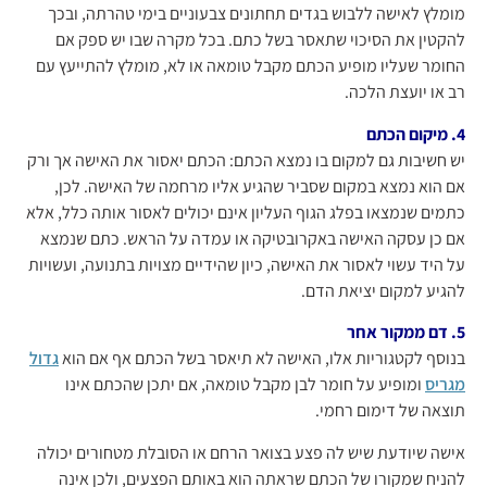
מומלץ לאישה ללבוש בגדים תחתונים צבעוניים בימי טהרתה, ובכך
להקטין את הסיכוי שתאסר בשל כתם. בכל מקרה שבו יש ספק אם
החומר שעליו מופיע הכתם מקבל טומאה או לא, מומלץ להתייעץ עם
רב או יועצת הלכה.
4. מיקום הכתם
יש חשיבות גם למקום בו נמצא הכתם: הכתם יאסור את האישה אך ורק
אם הוא נמצא במקום שסביר שהגיע אליו מרחמה של האישה. לכן,
כתמים שנמצאו בפלג הגוף העליון אינם יכולים לאסור אותה כלל, אלא
אם כן עסקה האישה באקרובטיקה או עמדה על הראש. כתם שנמצא
על היד עשוי לאסור את האישה, כיון שהידיים מצויות בתנועה, ועשויות
להגיע למקום יציאת הדם.
5. דם ממקור אחר
בנוסף לקטגוריות אלו, האישה לא תיאסר בשל הכתם אף אם הוא
גדול
מגריס
ומופיע על חומר לבן מקבל טומאה, אם יתכן שהכתם אינו
תוצאה של דימום רחמי.
אישה שיודעת שיש לה פצע בצואר הרחם או הסובלת מטחורים יכולה
להניח שמקורו של הכתם שראתה הוא באותם הפצעים, ולכן אינה