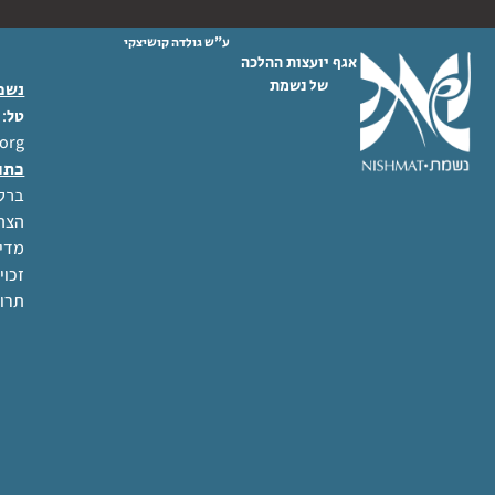
ע"ש גולדה קושיצקי
אגף יועצות ההלכה
של נשמת
נשמת
 02-6404333
טל
org
כתו
ברל לוקר
הצהר
מדינ
זכוי
תרו