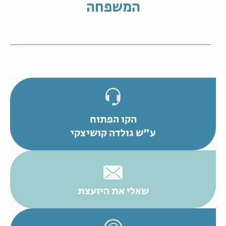
המשפחה
הקו הפתוח
ע"ש גולדה קושיצקי
שאלי את היועצת