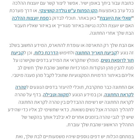
כתובת עבור ביתך באופן ישיר. אפשר ליצור קשר עם יועצות ההלכה
בכל ערב באמצעות
הקו הפתוח ע"ש גולדה קושיצקי
, או דרך מערכת
"
שאלי את היועצת
"
כאן באתר. תוכלי לבדוק ב
מפת יועצות ההלכה
האם יש יועצת הלכה נגישה באיזור מגורייך או באיזור שאליו תעבור
הבת שלך אחרי החתונה.
אם הבת שלך רק התארסה או עומדת להתארס, המידע החשוב בשלב
זה נוגע ל
קביעת תאריך החתונה
ולחיפוש
הדרכת כלות
, וכן ל
קביעת
תור לרופאת נשים
. מומלץ שתקראי את המידע בדפים שקישרנו על
מנת להבין מהן הנקודות המרכזיות שחשוב שהבת שלך תשים לב
אליהם באיתור הדמויות המקצועיות שתוכל לקבל מהן מענה מיטבי.
אם החתונה כבר מתקרבת, תוכלי להיעזר בדפים הנוגעים ל
טהרה
לקראת החתונה
, וכן במידע הנוגע ל
מקווה וטבילה
. בדף על טהרה
לקראת החתונה יש רשימת ההבדלים בין טהרה לקראת החתונה
לתהליך הטהרה אצל נשים נשואות. כדאי שתשימי לב אליו כדי שהידע
שיש לך לגבי טהרה בזמנים אחרים לא יבלבל אותך בהקשר של
התהליך הראשוני שהבת שלך עוברת.
במתחם הכלות יש דפים נוספים שיהיו משמעותיים לבת שלך, ואת