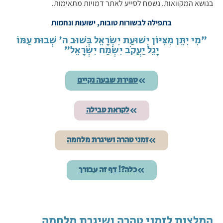
בנושא המקוואות. נשמח לסייע לאתר דמויות מתאימות.
בתפילה לבשורות טובות, ישועות ונחמות
"מִי יִתֵּן מִצִּיּוֹן יְשׁוּעַת יִשְׂרָאֵל בְּשׁוּב ה' שְׁבוּת עַמּוֹ
יָגֵל יַעֲקֹב יִשְׂמַח יִשְׂרָאֵל"
ספירת שבעה נקיים
לקראת טבילה
זמני טהרה ושיגרת מלחמה
כלה?! דף זה עבורך
המלצות לזמני טהרה ושיגרת מלחמה