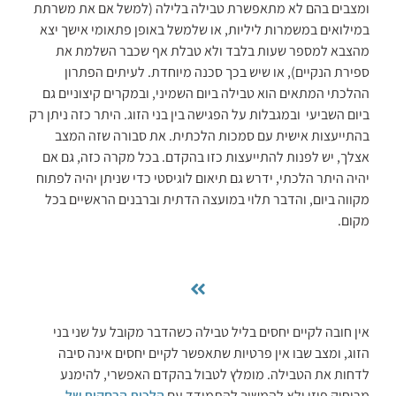
ומצבים בהם לא מתאפשרת טבילה בלילה (למשל אם את משרתת
במילואים במשמרות ליליות, או שלמשל באופן פתאומי אישך יצא
מהצבא למספר שעות בלבד ולא טבלת אף שכבר השלמת את
ספירת הנקיים), או שיש בכך סכנה מיוחדת. לעיתים הפתרון
ההלכתי המתאים הוא טבילה ביום השמיני, ובמקרים קיצוניים גם
ביום השביעי ובמגבלות על הפגישה בין בני הזוג. היתר כזה ניתן רק
בהתייעצות אישית עם סמכות הלכתית. את סבורה שזה המצב
אצלך, יש לפנות להתייעצות כזו בהקדם. בכל מקרה כזה, גם אם
יהיה היתר הלכתי, ידרש גם תיאום לוגיסטי כדי שניתן יהיה לפתוח
מקווה ביום, והדבר תלוי במועצה הדתית וברבנים הראשיים בכל
מקום.
אין חובה לקיים יחסים בליל טבילה כשהדבר מקובל על שני בני
הזוג, ומצב שבו אין פרטיות שתאפשר לקיים יחסים אינה סיבה
לדחות את הטבילה. מומלץ לטבול בהקדם האפשרי, להימנע
מריחוק פיזי ולא להמשיך להתמודד עם
הלכות הרחקות של