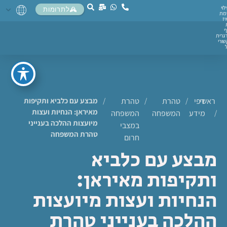
לוי
לתרומות
מת
יז
ף
גרית
ורי
ראשי
דפי
/
טהרת
/
טהרת
/
מבצע עם כלביא ותקיפות
מאיראן: הנחיות ועצות
/
מידע
המשפחה
המשפחה
מיועצות ההלכה בענייני
במצבי
טהרת המשפחה
חרום
מבצע עם כלביא
ותקיפות מאיראן:
הנחיות ועצות מיועצות
ההלכה בענייני טהרת