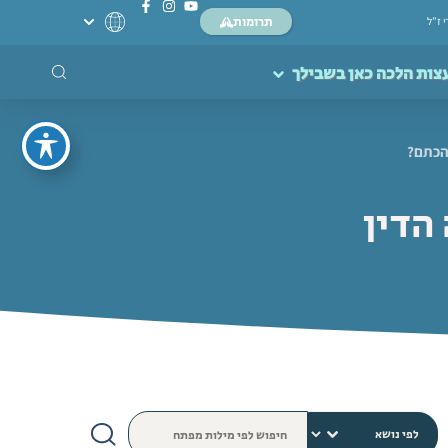
תרומות
י ז”ל
צות הלכה כאן בשבילך
הכתם?
הדין