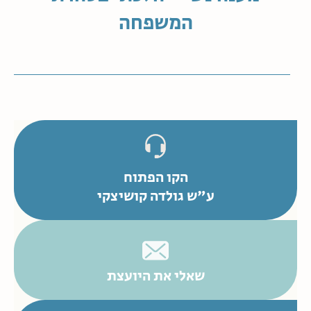
המשפחה
הקו הפתוח
ע"ש גולדה קושיצקי
שאלי את היועצת