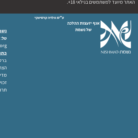
האתר מיועד למשתמשים בגילאי 18+.
ע"ש גולדה קושיצקי
אגף יועצות ההלכה
של נשמת
נשמת
 02-6404333
טל
org
כתו
ברל לוקר
הצהר
מדינ
זכוי
תרו