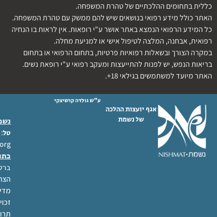
כללית בתחומים ההלכתיים של טהרת המשפחה.
האתר כולל מידע רפואי בנושאים שיש להם ממשק עם טהרת המשפחה.
כל המידע הרפואי הנמצא באתר אושר ע"י רופאות. אין לראות בו הנחיה
רפואית, אבחנה, המלצה לטיפול אישי או למניעת מחלה.
במקרה הצורך ובשאלות רפואיות פרטיות, בתחום הרפואי או בתחום
בריאות הנפש, יש לפנות להתייעצות ומעקב רפואי ע"י רופאת נשים.
האתר מיועד למשתמשים בגילאי 18+.
ע"ש גולדה קושיצקי
אגף יועצות ההלכה
של נשמת
נשמת
 02-6404333
טל
org
כתו
ברל לוקר
הצהר
מדינ
זכוי
תרו