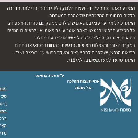
המידע באתר נכתב על ידי יועצות הלכה, בליווי רבנים, כדי לתת הדרכה
כללית בתחומים ההלכתיים של טהרת המשפחה.
האתר כולל מידע רפואי בנושאים שיש להם ממשק עם טהרת המשפחה.
כל המידע הרפואי הנמצא באתר אושר ע"י רופאות. אין לראות בו הנחיה
רפואית, אבחנה, המלצה לטיפול אישי או למניעת מחלה.
במקרה הצורך ובשאלות רפואיות פרטיות, בתחום הרפואי או בתחום
בריאות הנפש, יש לפנות להתייעצות ומעקב רפואי ע"י רופאת נשים.
האתר מיועד למשתמשים בגילאי 18+.
ע"ש גולדה קושיצקי
אגף יועצות ההלכה
של נשמת
נשמת
 02-6404333
טל
org
כתו
ברל לוקר
הצהר
מדינ