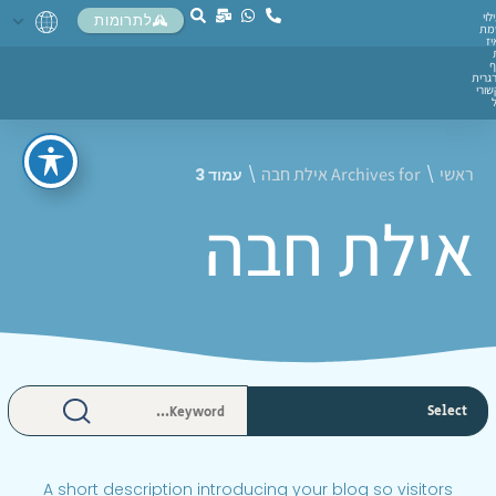
לוי
לתרומות
מת
יז
ף
גרית
ורי
ראשי
Archives for אילת חבה
\
\
עמוד 3
אילת חבה
A short description introducing your blog so visitors