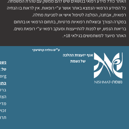
האתר כולל מידע רפואי בנושאים שיש להם ממשק עם טהרת המשפחה.
כל המידע הרפואי הנמצא באתר אושר ע"י רופאות. אין לראות בו הנחיה
רפואית, אבחנה, המלצה לטיפול אישי או למניעת מחלה.
במקרה הצורך ובשאלות רפואיות פרטיות, בתחום הרפואי או בתחום
בריאות הנפש, יש לפנות להתייעצות ומעקב רפואי ע"י רופאת נשים.
האתר מיועד למשתמשים בגילאי 18+.
ע"ש גולדה קושיצקי
אגף יועצות ההלכה
של נשמת
נשמת
 02-6404333
טל
org
כתו
ברל לוקר
הצהר
מדינ
זכוי
תרו