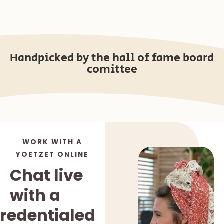
Handpicked by the hall of fame board
comittee
WORK WITH A
YOETZET ONLINE
Chat live
with a
redentialed