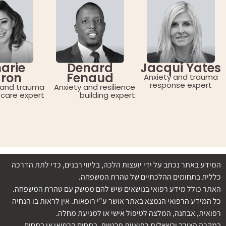
arie
Denard
Jacqui Yates
ron
Fenaud
Anxiety and trauma
response expert
 and trauma
Anxiety and resilience
 care expert
building expert
המידע באתר נכתב על ידי יועצות הלכה, בליווי רבנים, כדי לתת הדרכה
כללית בתחומים ההלכתיים של טהרת המשפחה.
האתר כולל מידע רפואי בנושאים שיש להם ממשק עם טהרת המשפחה.
כל המידע הרפואי הנמצא באתר אושר ע"י רופאות. אין לראות בו הנחיה
רפואית, אבחנה, המלצה לטיפול אישי או למניעת מחלה.
במקרה הצורך ובשאלות רפואיות פרטיות, בתחום הרפואי או בתחום