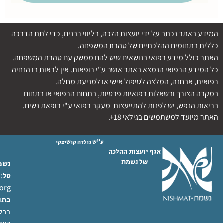
המידע באתר נכתב על ידי יועצות הלכה, בליווי רבנים, כדי לתת הדרכה
כללית בתחומים ההלכתיים של טהרת המשפחה.
האתר כולל מידע רפואי בנושאים שיש להם ממשק עם טהרת המשפחה.
כל המידע הרפואי הנמצא באתר אושר ע"י רופאות. אין לראות בו הנחיה
רפואית, אבחנה, המלצה לטיפול אישי או למניעת מחלה.
במקרה הצורך ובשאלות רפואיות פרטיות, בתחום הרפואי או בתחום
בריאות הנפש, יש לפנות להתייעצות ומעקב רפואי ע"י רופאת נשים.
האתר מיועד למשתמשים בגילאי 18+.
ע"ש גולדה קושיצקי
אגף יועצות ההלכה
של נשמת
נשמת
 02-6404333
טל
org
כתו
ברל לוקר