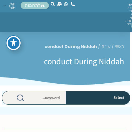
לוי
לתרומות
מת
יז
ף
גרית
ורי
ראשי
שו"ת
conduct During Niddah
/
/
conduct During Niddah