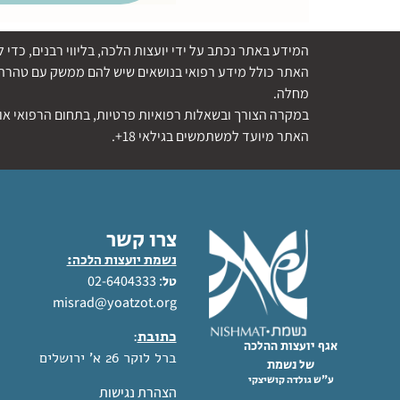
המידע באתר נכתב על ידי יועצות הלכה, בליווי רבנים, כ
האתר כולל מידע רפואי בנושאים שיש להם ממשק עם טהרת ה
מחלה.
במקרה הצורך ובשאלות רפואיות פרטיות, בתחום הרפואי או 
האתר מיועד למשתמשים בגילאי 18+.
צרו קשר
נשמת יועצות הלכה:
: 02-6404333
טל
misrad@yoatzot.org
כתובת
:
אגף יועצות ההלכה
ברל לוקר 26 א' ירושלים
של נשמת
ע"ש גולדה קושיצקי
הצהרת נגישות