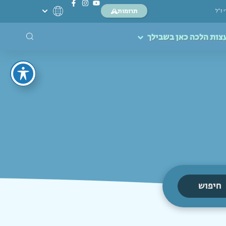
תרומות
י ז”ל
צות הלכה כאן בשבילך