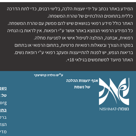
המידע באתר נכתב על ידי יועצות הלכה, בליווי רבנים, כדי לתת הדרכה
כללית בתחומים ההלכתיים של טהרת המשפחה.
האתר כולל מידע רפואי בנושאים שיש להם ממשק עם טהרת המשפחה.
כל המידע הרפואי הנמצא באתר אושר ע"י רופאות. אין לראות בו הנחיה
רפואית, אבחנה, המלצה לטיפול אישי או למניעת מחלה.
במקרה הצורך ובשאלות רפואיות פרטיות, בתחום הרפואי או בתחום
בריאות הנפש, יש לפנות להתייעצות ומעקב רפואי ע"י רופאת נשים.
האתר מיועד למשתמשים בגילאי 18+.
ע"ש גולדה קושיצקי
אגף יועצות ההלכה
של נשמת
נשמת
 02-6404333
טל
org
כתו
ברל לוקר
הצהר
מדינ