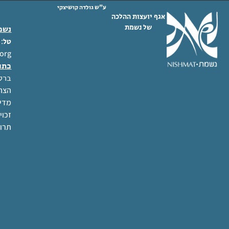
ע"ש גולדה קושיצקי
אגף יועצות ההלכה
של נשמת
נשמת
 02-6404333
טל
org
כתו
ברל לוקר
הצהר
מדינ
זכוי
תרו