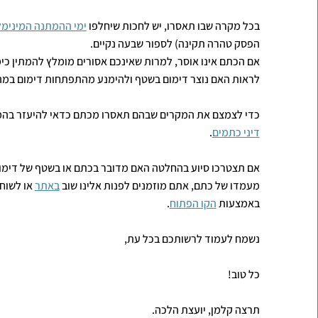
בכל מקרה שבו תאסרו, יש לחכות שיחלפו
ימי ההמתנה המינימל
הפסק טהרה תקינה) לספור שבעה נקיים.
אם הכתם אינו אוסר, למרות שאינכם אסורים מומלץ להמתין כימ
לראות האם נוצר דימום בשטף ולהימנע מהתפתחות דימום במ
כדי לצמצם את המקרים שבהם תאסרו מכתם כדאי להיעזר בה
דיני כתמים
.
אם תצטרכו סיוע בהחלטה האם מדובר בכתם או בשטף של דימום,
מעמדו של כתם, אתם מוזמנים לפנות אלינו שוב
באתר
או לשוח
באמצעות
הקו הפתוח
.
נשמח לעמוד לרשותכם בכל עת,
כל טוב!
תרצה קלמן, יועצת הלכה.