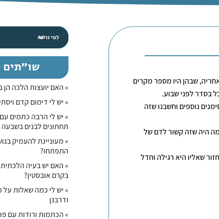
שו"תים נ
עבר של טיפה יותר מ6 שבועות שלאחריה, שבהן היו מספר מקרים
» האם יועצות הלכה הן 
» יש לי דימום קדם ויסת
ימנים נוספים וחשבנו שזה
» יש לי הרבה כתמים עם 
תחתונים לבנים בשבעה נ
מה היה שזה קשור לדם של
» מעוניינת להעמיק בנוש
התפתחו?
ר שאליו היא רגילה וחדל
» האם יש בעיה הלכתית
בקרם אובסטין?
» יש לי כמה שאלות על 
ודרבנן
» הכתמות ורודות עם פרי