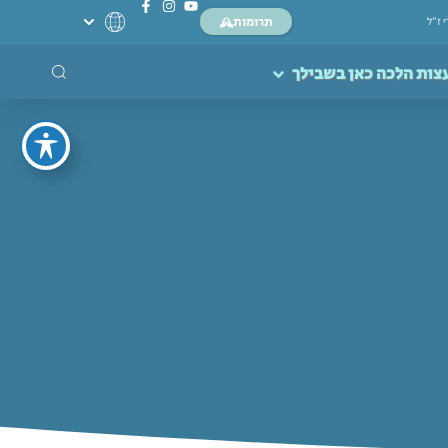
תרומות
י ז”ל
צות הלכה כאן בשבילך