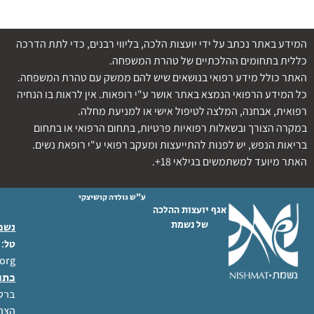
המידע באתר נכתב על ידי יועצות הלכה, בליווי רבנים, כדי לתת הדרכה
כללית בתחומים ההלכתיים של טהרת המשפחה.
האתר כולל מידע רפואי בנושאים שיש להם ממשק עם טהרת המשפחה.
כל המידע הרפואי הנמצא באתר אושר ע"י רופאות. אין לראות בו הנחיה
רפואית, אבחנה, המלצה לטיפול אישי או למניעת מחלה.
במקרה הצורך ובשאלות רפואיות פרטיות, בתחום הרפואי או בתחום
בריאות הנפש, יש לפנות להתייעצות ומעקב רפואי ע"י רופאת נשים.
האתר מיועד למשתמשים בגילאי 18+.
ע"ש גולדה קושיצקי
אגף יועצות ההלכה
של נשמת
נשמת
 02-6404333
טל
org
כתו
ברל לוקר
הצהר