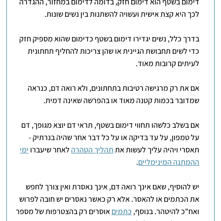
דימום בשטף הוא דימום חזק, בדומה לדימום במחזור, ההגדרה
לכך היא קצת אישית ועשויה להשתנות בין נשים שונות.
בדרך כלל, נשים יגדירו דימום בשטף כדימום שהוא מספיק חזק
כדי לשים תחבושת הגיינית או שהן צריכות להחליף תחתונית
לעיתים קרובות מאוד.
אם את רק מרגישה רטיבות בתחתונים, ולא רואה דם, כנראה
שמדובר בכמות קטנה מאוד או בהפרשה שאינה דמית.
אם בשלב כלשהו תחווי דימום בשטף, תראי דם יוצא מגופך, דם
על טמפון, על עד בדיקה או על כל דבר אחר שהיה בנרתיק -
תאסרי ויהיה עליך לעשות את
תהליך הטהרה
לאחר שיעברו
ימי
ההמתנה המינימליים
.
יש להוסיף, שאם אינך רואה דם, אינך נאסרת ואין צורך לחפש
את הכתמים או להאסר. אלא רק כאשר נאסרים יש חובה לפרוש
ואח"כ להיטהר. בנוסף,
כתמים
אוסרים רק בהצטרפות של מספר